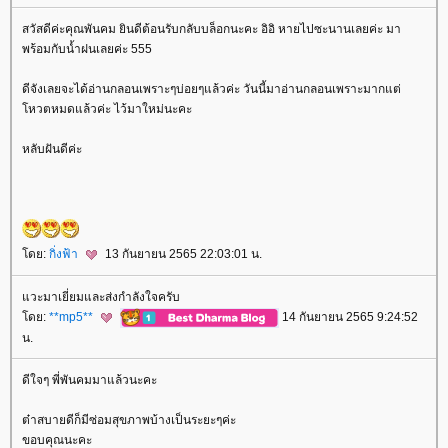
สวัสดีค่ะคุณพันคม ยินดีต้อนรับกลับบล็อกนะคะ อิอิ หายไปซะนานเลยค่ะ มา
พร้อมกับน้ำฝนเลยค่ะ 555
ดีจังเลยจะได้อ่านกลอนเพราะๆบ่อยๆแล้วค่ะ วันนี้มาอ่านกลอนเพราะมากแต่
หวตหมดแล้วค่ะ ไว้มาใหม่นะคะ
หลับฝันดีค่ะ
ดย:
กิ่งฟ้า
13 กันยายน 2565 22:03:01 น.
วะมาเยี่ยมและส่งกำลังใจครับ
ดย:
**mp5**
14 กันยายน 2565 9:24:52
น.
ดีใจๆ พี่พันคมมาแล้วนะคะ
ต๋าสบายดีก็มีซ่อมสุขภาพบ้างเป็นระยะๆค่ะ
ขอบคุณนะคะ