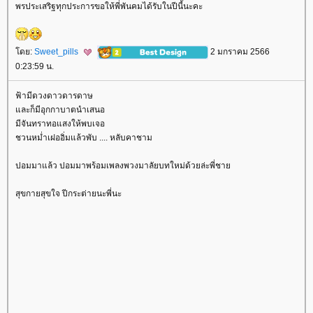
พรประเสริฐทุกประการขอให้พี่พันคมได้รับในปีนี้นะคะ
ดย:
Sweet_pills
2 มกราคม 2566
0:23:59 น.
ฟ้ามีดวงดาวดารดาษ
ละก็มีอุกกาบาตนำเสนอ
มีจันทราทอแสงให้พบเจอ
ชวนหม่ำเฝออิ่มแล้วพับ .... หลับคาชาม
ปอมมาแล้ว ปอมมาพร้อมเพลงพวงมาลัยบทใหม่ด้วยล่ะพี่ชา
สุขกายสุขใจ ปีกระต่ายนะพี่นะ