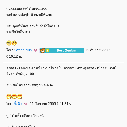
บทกลอนเศร้าซึ้งไพเราะมาก
รออ่านบทต่อๆไปด้วยค่ะพี่พันคม
ขอบคุณพี่พันคมสำหรับกำลังใจด้วยค่ะ
ราตรีสวัสดิ์นะคะ
ดย:
Sweet_pills
15 กันยายน 2565
0:19:12 น.
สวัสดีค่ะคุณพันคม วันนี้แวะมาโหวตให้บทกลอนเพราะๆแล้วค่ะ เมื่อวานหายไป
ติดธุระสำคัญค่ะ อิอิ
วันนี้ขอให้มีความสุขทุกเมื่อนะคะ
ดย:
กิ่งฟ้า
15 กันยายน 2565 6:41:24 น.
ปู่ ยังไม่ทิ้ง บล็อคแก้งเลยนิ