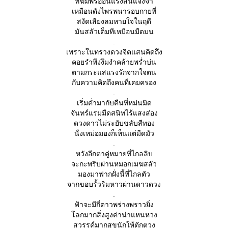
ทิฆัมพรอ่อนแรงสิ้นแจ้งจ้า
เหมือนดังไพรพนารอบกายที่
สงัดเสียงลมหายใจในฤดี
มันสลัวเต็มทีเหมือนมืดมน
.
เพราะในทรวงดวงจิตแสนคิดถึง
คอยรำพึงงึมงำคล้ายพร่ำบ่น
ตามกระแสแรงรักจากใจตน
กับความคิดถึงคนที่เคยครอง
.
เริ่มค่ำมากับคืนที่หม่นมิด
จันทร์แรมมืดสนิทไร้แสงส่อง
ดวงดาวไม่ระยับขลับสีทอง
นั่งเหม่อมองก็เห็นแต่มืดมัว
.
หวังอีกตาคู่หมายที่ไกลลิบ
จะกะพริบผ่านหมอกเมฆสลัว
มองมาฟากฝั่งนี้ที่ไกลตัว
จากขอบรั้วริมหาวผ่านดาวดวง
.
ฟ้าจะมีกี่ดาวพร่างพราวยิ่ง
ลกมากสิ่งสูงค่าน่าแหนหวง
สวรรค์มากสุขนักให้ตักตวง