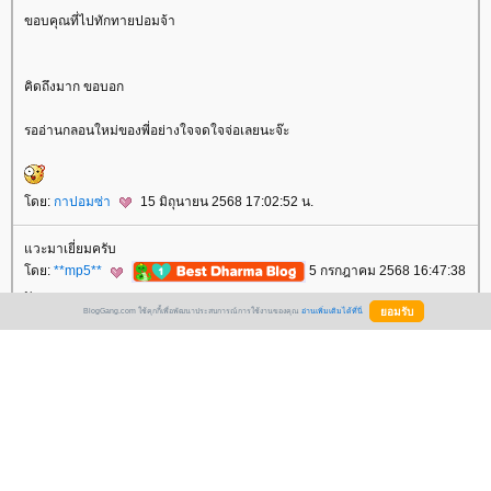
ขอบคุณที่ไปทักทายปอมจ้า
คิดถึงมาก ขอบอก
รออ่านกลอนใหม่ของพี่อย่างใจจดใจจ่อเลยนะจ๊ะ
ดย:
กาปอมซ่า
15 มิถุนายน 2568 17:02:52 น.
วะมาเยี่ยมครับ
ดย:
**mp5**
5 กรกฎาคม 2568 16:47:38
น.
BlogGang.com ใช้คุกกี้เพื่อพัฒนาประสบการณ์การใช้งานของคุณ
อ่านเพิ่มเติมได้ที่นี่
สวัสดีครับทุกคน ไม่ได้มานานเล
คิดถึงๆๆๆๆ
ดย:
พันคม
25 มีนาคม 2569 18:47:16 น.
มีคนแอบไปส่องที่บล็อก ก็เลยตามรอยกลับมาจ้า
หายไปนานเลย สบายดีไหมคะ